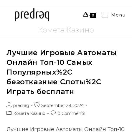
Menu
0
Комета Казино
Лучшие Игровые Автоматы
Онлайн Топ-10 Самых
Популярных%2C
безотказные Слоты%2C
Играть бесплатн
predrag
September 28, 2024
Комета Казино
0 Comments
Лучшие Игровые Автоматы Онлайн Топ-10